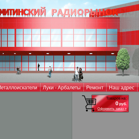
еталлоискатели
Луки - Арбалеты
Ремонт
Наш адрес
Товаров на:
0
руб.
Оформить заказ »