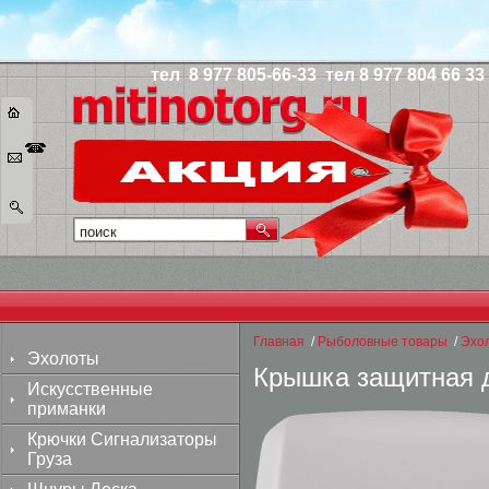
тел 8 977 805-6
6-33
тел 8 977 804 66 33
Главная
/
Рыболовные товары
/
Эхо
Эхолоты
Крышка защитная д
Искусственные
приманки
Крючки Сигнализаторы
Груза