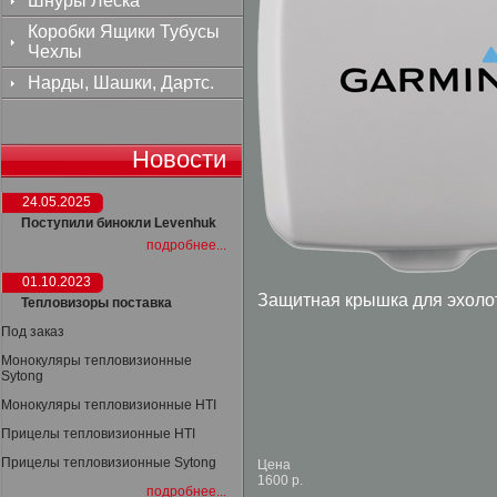
Шнуры Леска
Коробки Ящики Тубусы
Чехлы
Нарды, Шашки, Дартс.
Новости
24.05.2025
Поступили бинокли Levenhuk
подробнее...
01.10.2023
Защитная крышка для эхоло
Тепловизоры поставка
Под заказ
Монокуляры тепловизионные
Sytong
Монокуляры тепловизионные HTI
Прицелы тепловизионные HTI
Прицелы тепловизионные Sytong
Цена
1600 р.
подробнее...