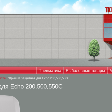
Пневматика
Рыболовные товары
М
лоты
/ Крышка защитная для Echo 200,500,550С
ля Echo 200,500,550С